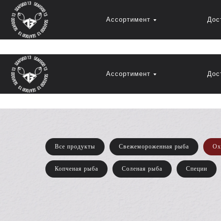
Ассортимент
Дос
Ассортимент
Дос
Все продукты
Свежемороженная рыба
Ох
Копченая рыба
Соленая рыба
Специи