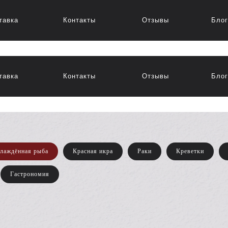
тавка
Контакты
Отзывы
Блог
тавка
Контакты
Отзывы
Блог
лаждённая рыба
Красная икра
Раки
Креветки
Гастрономия