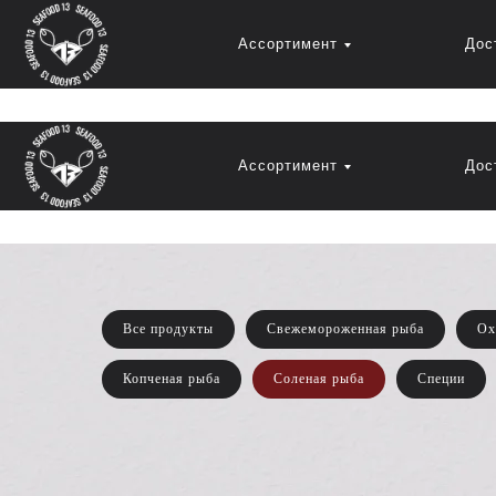
Ассортимент
Дос
Ассортимент
Дос
Все продукты
Свежемороженная рыба
Ох
Копченая рыба
Соленая рыба
Специи