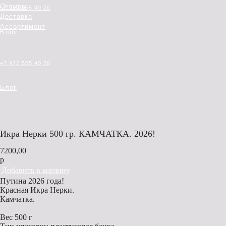
Отзывы
+7 977 555 40 20
Доставка
Ассортимент
Блог
+7 977 555 40 20
Блог
Икра Нерки 500 гр. КАМЧАТКА. 2026!
7200,00
р
Добавить в корзину
Путина 2026 года!
Красная Икра Нерки.
Камчатка.
Вес
500 г