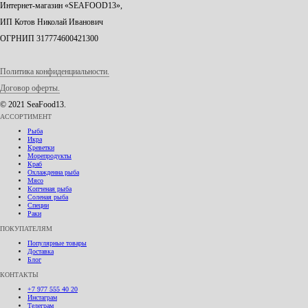
Интернет-магазин «SEAFOOD13»,
ИП Котов Николай Иванович
ОГРНИП 317774600421300
Политика конфиденциальности.
Договор оферты.
© 2021 SeaFood13.
АССОРТИМЕНТ
Рыба
Икра
Креветки
Морепродукты
Краб
Охлажденна рыба
Мясо
Копченая рыба
Соленая рыба
Специи
Раки
ПОКУПАТЕЛЯМ
Популярные товары
Доставка
Блог
КОНТАКТЫ
+7 977 555 40 20
Инстаграм
Телеграм