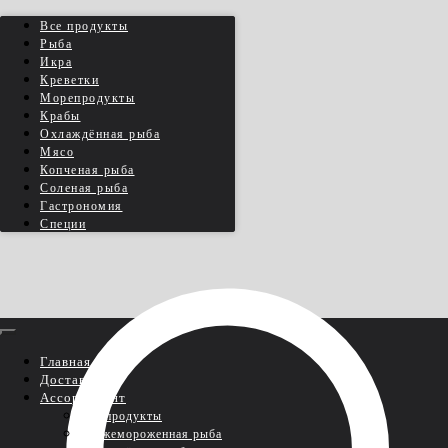
Все продукты
Рыба
Икра
Креветки
Морепродукты
Крабы
Охлаждённая рыба
Мясо
Копченая рыба
Соленая рыба
Гастрономия
Специи
Главная
Доставка
Ассортимент
Все продукты
Свежемороженная рыба