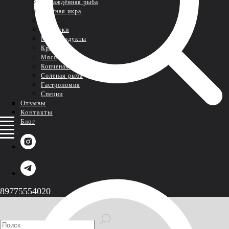
Охлаждённая рыба
Красная икра
Раки
Креветки
Морепродукты
Крабы
Мясо
Копченая рыба
Соленая рыба
Гастрономия
Специи
Отзывы
Контакты
Блог
89775554020