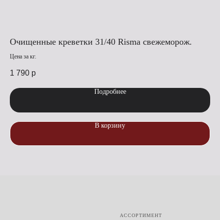
Очищенные креветки 31/40 Risma свежеморож.
Оч
Цена за кг.
Цена
1 790
р
1 
Подробнее
В корзину
АССОРТИМЕНТ