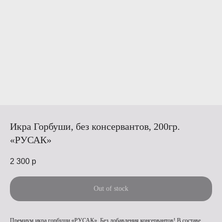
Икра Горбуши, без консервантов, 200гр.
«РУСАК»
2 300
р
Out of stock
Премиум икра горбуши «РУСАК». Без добавления консервантов! В составе