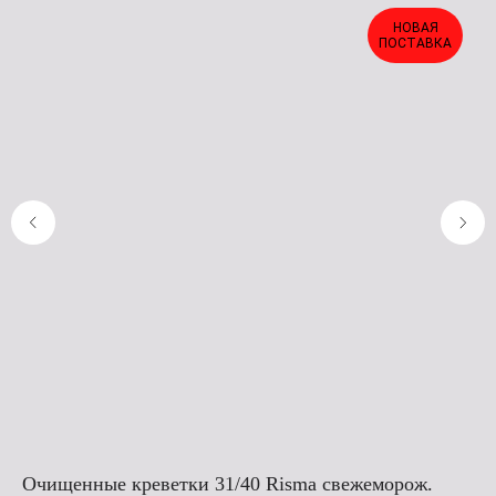
НОВАЯ
ПОСТАВКА
Очищенные креветки 31/40 Risma свежеморож.
Оч