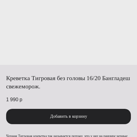
Креветка Тигровая без головы 16/20 Бангладеш
свежеморож.
1 990
р
Добавить в корзину
Черная Тигровая креветка так называется потому, что у нее на панцире черные