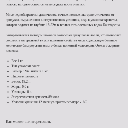
полосы, которые остаются на мясе даже после очистки.
Мясо черной креветки диетическое, сочное, нежное, выгодно отличается от
продукта, выращенного в искусственных условиях, ведь в упаковке креветка,
которая водится на глубине 16-22м в теплых юго-восточных водах Бангладеша.
Замораживается методом шоковой заморозки сразу после ловли, что позволяет
сохранить натуральный вкус и полезные свойства мяса, содержащие большое
количество быстроусваиваемого белка, полезный холестерин, Омега-3 жирные
кислоты.
Вес 1 кг
Тип упаковки пакет
Размер 32/40 штук в 1 кг
Пищевая ценность
Белки: 19.2 г.
Жиры: 0.6 г.
Углеводы: 0 г.
Энергетическая ценность 89 ккал
Условия хранения 12 месяцев при температуре -18С
Вас может заинтересовать