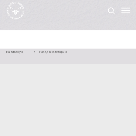
На главную
/
Назад в категорию