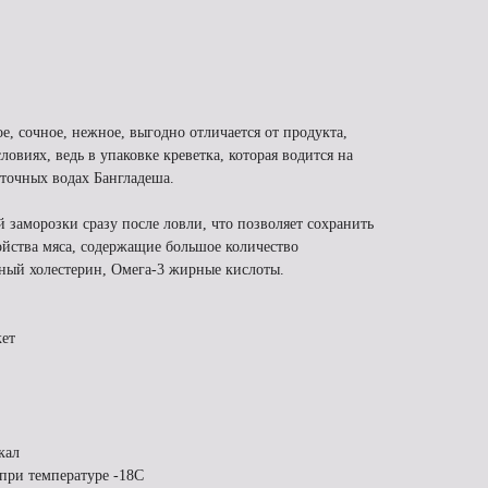
е, сочное, нежное, выгодно отличается от продукта,
овиях, ведь в упаковке креветка, которая водится на
сточных водах Бангладеша.
 заморозки сразу после ловли, что позволяет сохранить
ойства мяса, содержащие большое количество
зный холестерин, Омега-3 жирные кислоты.
ет
кал
 при температуре -18С