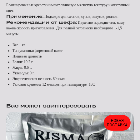
Бланшированные креветки имеют отличную мясистую текстуру и аппетитный
цвет.
Применение:
Подходит для салатов, супов, закусок, роллов.
Рекомендаци
и от шефа:
Идеально подходит тем, кому
важна скорость приготовления. Для полной готовности необходимо 1-1,5
минуты.
Вес 1 кг
Тип упаковки фирменный пакет
Пищевая ценность
Белки: 19.2 г.
Жиры: 0.6 г.
Углеводы: 0 г.
Энергетическая ценность 89 ккал
Условия хранения 12 месяцев при температуре -18С
Вас может заинтересовать
НОВАЯ
ПОСТАВКА