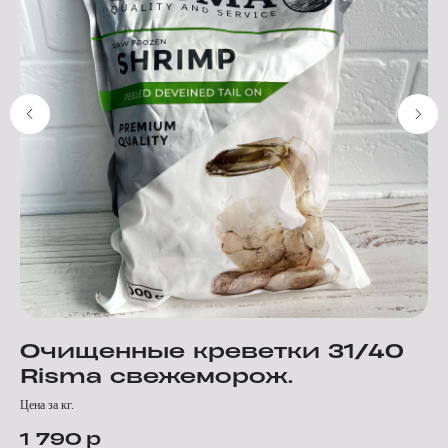
Очищенные креветки 31/40
О
Risma свежеморож.
R
Цена за кг.
Цена
р
1 790
1