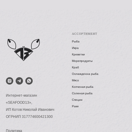
АССОРТИМЕНТ
Рыба
Икра
Креветки
Морепродукты
Краб
Охлажденна рыба
Мясо
Копченая рыба
Соленая рыба
Интернет-магазин
Специи
«SEAFOOD13»,
Раки
ИП Котов Николай Иванович
ОГРНИП 317774600421300
Политика