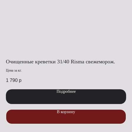
Очищенные креветки 31/40 Risma свежеморож.
Оч
Цена за кг.
Цена
1 790
р
1 
Подробнее
В корзину